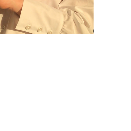
Mary N Max
Découvrir
CONTACTEZ-NOUS :
Tél :
+1 514 288 8001
EuroMax Corporation
111 Chabanel Ouest Suite 401
Montréal, Québec