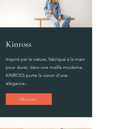
Kinross
Inspiré par la nature, fabriqué à la main
pour durer, dans une maille moderne,
KINROSS porte la vision d'une
élégance...
Découvrir