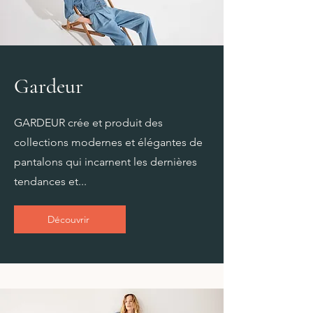
Gardeur
GARDEUR crée et produit des
collections modernes et élégantes de
pantalons qui incarnent les dernières
tendances et...
Découvrir