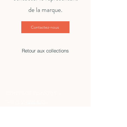
de la marque.
Contactez-nous
Retour aux collections
CONTACTEZ-NOUS :
Tél :
+1 514 288 8001
EuroMax Corporation
111 Chabanel Ouest Suite 401