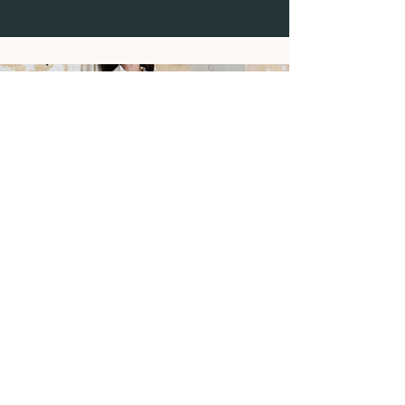
Neirami
Fondée en Italie en 2006, NEIRAMI allie
modernité et confort à travers un style
audacieux et raffiné. chaque collection
reflète des tissus luxueux et ...
Découvrir